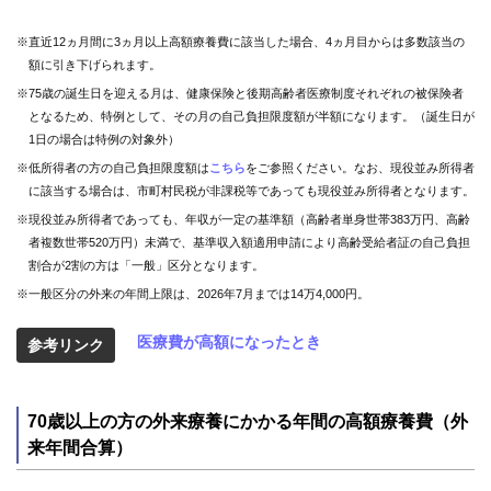
※直近12ヵ月間に3ヵ月以上高額療養費に該当した場合、4ヵ月目からは多数該当の
額に引き下げられます。
※75歳の誕生日を迎える月は、健康保険と後期高齢者医療制度それぞれの被保険者
となるため、特例として、その月の自己負担限度額が半額になります。（誕生日が
1日の場合は特例の対象外）
※低所得者の方の自己負担限度額は
こちら
をご参照ください。なお、現役並み所得者
に該当する場合は、市町村民税が非課税等であっても現役並み所得者となります。
※現役並み所得者であっても、年収が一定の基準額（高齢者単身世帯383万円、高齢
者複数世帯520万円）未満で、基準収入額適用申請により高齢受給者証の自己負担
割合が2割の方は「一般」区分となります。
※一般区分の外来の年間上限は、2026年7月までは14万4,000円。
医療費が高額になったとき
参考リンク
70歳以上の方の外来療養にかかる年間の高額療養費（外
来年間合算）