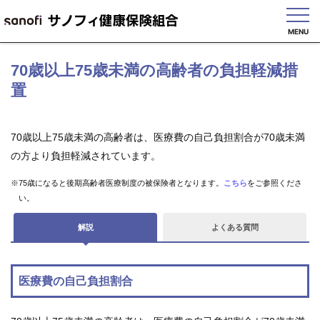
MENU
English
70歳以上75歳未満の高齢者の負担軽減措
置
70歳以上75歳未満の高齢者は、医療費の自己負担割合が70歳未満
健
保
の方より負担軽減されています。
の
し
※75歳になると後期高齢者医療制度の被保険者となります。
こちら
をご参照くださ
く
い。
み
解説
よくある質問
健
保
の
給
医療費の自己負担割合
付