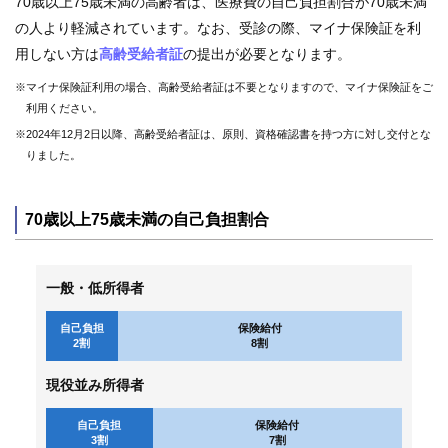
70歳以上75歳未満の高齢者は、医療費の自己負担割合が70歳未満
保
健
の人より軽減されています。なお、受診の際、マイナ保険証を利
事
用しない方は
高齢受給者証
の提出が必要となります。
業
※マイナ保険証利用の場合、高齢受給者証は不要となりますので、マイナ保険証をご
各
利用ください。
種
※2024年12月2日以降、高齢受給者証は、原則、資格確認書を持つ方に対し交付とな
手
りました。
続
き
70歳以上75歳未満の自己負担割合
申
請
書
一
一般・低所得者
覧
自己負担
保険給付
2割
8割
よ
く
現役並み所得者
あ
る
質
自己負担
保険給付
問
3割
7割