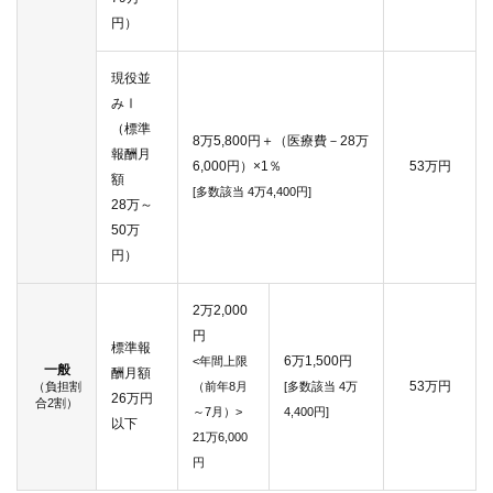
円）
現役並
みⅠ
（標準
8万5,800円＋（医療費－28万
報酬月
6,000円）×1％
53万円
額
[多数該当 4万4,400円]
28万～
50万
円）
2万2,000
円
標準報
6万1,500円
<年間上限
一般
酬月額
53万円
（負担割
（前年8月
[多数該当 4万
26万円
合2割）
～7月）>
4,400円]
以下
21万6,000
円