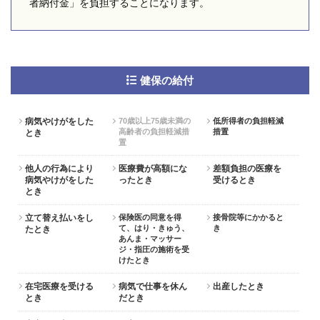
者納付金」を負担することになります。
健保の給付
病気やけがをした
70歳以上75歳未満の
低所得者の負担軽減
高齢者の負担軽減措
措置
とき
置
他人の行為により
医療費が高額にな
差額負担の医療を
病気やけがをした
ったとき
受けるとき
とき
立て替え払いをし
保険医の同意を得
接骨院等にかかると
て、はり・きゅう、
き
たとき
あんま・マッサー
ジ・指圧の施術を受
けたとき
在宅医療を受ける
病気で仕事を休ん
出産したとき
とき
だとき