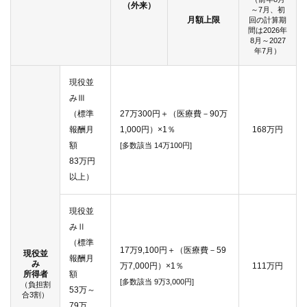
（外来）
～7月、初
月額上限
回の計算期
間は2026年
8月～2027
年7月）
現役並
みⅢ
（標準
27万300円＋（医療費－90万
報酬月
1,000円）×1％
168万円
額
[多数該当 14万100円]
83万円
以上）
現役並
みⅡ
（標準
17万9,100円＋（医療費－59
現役並
報酬月
み
万7,000円）×1％
111万円
所得者
額
[多数該当 9万3,000円]
（負担割
53万～
合3割）
79万