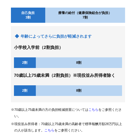
保
健
事
自己負担
療養の給付（健康保険組合が負担）
3割
7割
業
各
年齢によってさらに負担が軽減されます
種
手
小学校入学前（2割負担）
続
き
2割
8割
申
70歳以上75歳未満（2割負担）※現役並み所得者除く
請
書
一
2割
8割
覧
よ
※70歳以上75歳未満の方の負担軽減措置については
こちら
をご参照くださ
く
い。
あ
る
※現役並み所得者：70歳以上75歳未満の高齢者で標準報酬月額28万円以上
質
の人が該当します。
こちら
をご参照ください。
問