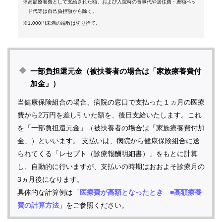
※高額療養費として支給された額、および入院時の食事代や居住費・差額ベッ
ド代等は自己負担額から除く。
※1,000円未満の端数は切り捨て。
一部負担還元金（被扶養者の場合は「家族療養費付
加金」）
当健康保険組合の場合、病院の窓口で支払った１ヵ月の医療
費から2万円を差し引いた額を、後日支給いたします。これ
を「一部負担還元金」（被扶養者の場合は「家族療養費付加
金」）といいます。 支払いは、病院から健康保険組合に送
られてくる「レセプト（診療報酬明細書）」をもとに計算
し、自動的に行いますが、支払いの時期はおおよそ診療月の
3ヵ月後になります。
具体的な計算例は「
医療費が高額となったとき ■高額療養
費の計算方法
」をご参照ください。