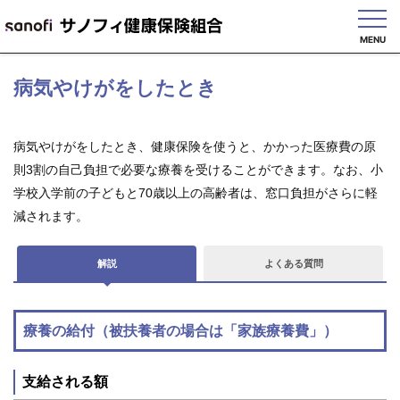
MENU
English
病気やけがをしたとき
病気やけがをしたとき、健康保険を使うと、かかった医療費の原
則3割の自己負担で必要な療養を受けることができます。なお、小
健
保
学校入学前の子どもと70歳以上の高齢者は、窓口負担がさらに軽
の
減されます。
し
く
み
解説
よくある質問
健
保
の
療養の給付（被扶養者の場合は「家族療養費」）
給
付
支給される額