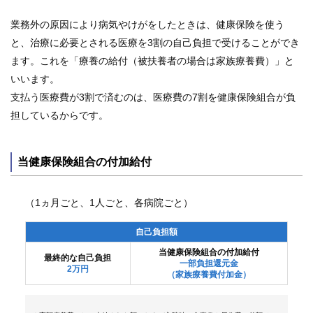
業務外の原因により病気やけがをしたときは、健康保険を使う
組
合
と、治療に必要とされる医療を3割の自己負担で受けることができ
案
ます。これを「療養の給付（被扶養者の場合は家族療養費）」と
内
いいます。
支払う医療費が3割で済むのは、医療費の7割を健康保険組合が負
担しているからです。
当健康保険組合の付加給付
（1ヵ月ごと、1人ごと、各病院ごと）
自己負担額
当健康保険組合の付加給付
最終的な自己負担
一部負担還元金
2万円
（家族療養費付加金）