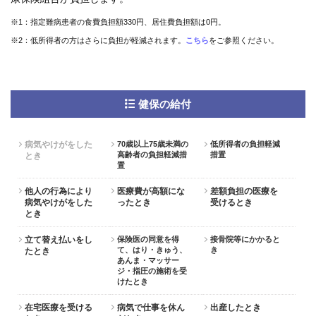
※1：指定難病患者の食費負担額330円、居住費負担額は0円。
※2：低所得者の方はさらに負担が軽減されます。
こちら
をご参照ください。
健保の給付
病気やけがをした
70歳以上75歳未満の
低所得者の負担軽減
高齢者の負担軽減措
措置
とき
置
他人の行為により
医療費が高額にな
差額負担の医療を
病気やけがをした
ったとき
受けるとき
とき
立て替え払いをし
保険医の同意を得
接骨院等にかかると
て、はり・きゅう、
き
たとき
あんま・マッサー
ジ・指圧の施術を受
けたとき
在宅医療を受ける
病気で仕事を休ん
出産したとき